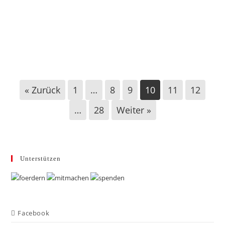
Büren: Antrag gegen Dauerbeflaggung mit
Ukraineflagge
« Zurück
1
…
8
9
10
11
12
…
28
Weiter »
Unterstützen
Facebook