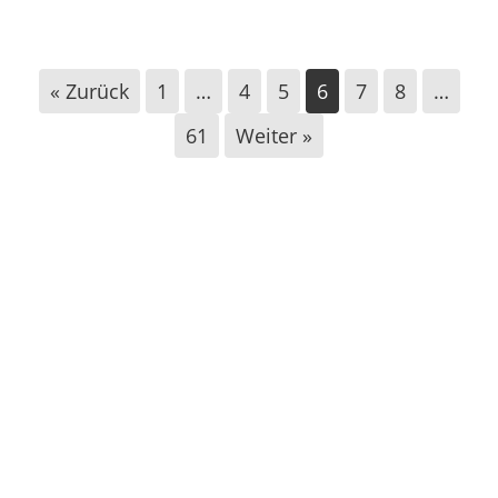
Neujahrsempfang AfD Paderborn 2026
« Zurück
1
…
4
5
6
7
8
…
61
Weiter »