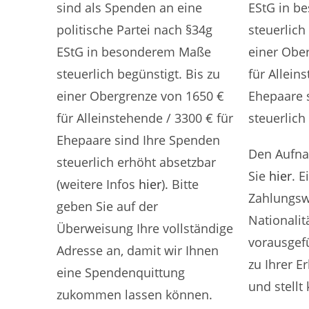
sind als Spenden an eine
EStG in b
politische Partei nach §34g
steuerlich
EStG in besonderem Maße
einer Obe
steuerlich begünstigt. Bis zu
für Allein
einer Obergrenze von 1650 €
Ehepaare 
für Alleinstehende / 3300 € für
steuerlich
Ehepaare sind Ihre Spenden
Den Aufna
steuerlich erhöht absetzbar
Sie
hier
. E
(weitere Infos
hier
). Bitte
Zahlungsw
geben Sie auf der
Nationalitä
Überweisung Ihre vollständige
vorausgefü
Adresse an, damit wir Ihnen
zu Ihrer E
eine Spendenquittung
und stellt
zukommen lassen können.