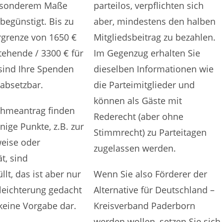
esonderem Maße
parteilos, verpflichten sich
 begünstigt. Bis zu
aber, mindestens den halben
rgrenze von 1650 €
Mitgliedsbeitrag zu bezahlen.
stehende / 3300 € für
Im Gegenzug erhalten Sie
sind Ihre Spenden
dieselben Informationen wie
 absetzbar.
die Parteimitglieder und
können als Gäste mit
hmeantrag finden
Rederecht (aber ohne
inige Punkte, z.B. zur
Stimmrecht) zu Parteitagen
eise oder
zugelassen werden.
t, sind
llt, das ist aber nur
Wenn Sie also Förderer der
rleichterung gedacht
Alternative für Deutschland –
 keine Vorgabe dar.
Kreisverband Paderborn
werden wollen, setzen Sie sich