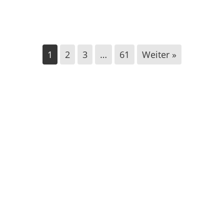
Infostand in Altenbeken mit Besuch aus Höxter
1
2
3
…
61
Weiter »