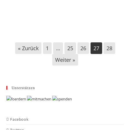
Büren: Antrag gegen Dauerbeflaggung mit
Ukraineflagge
« Zurück
1
…
25
26
27
28
Weiter »
Unterstützen
Facebook
Twitter