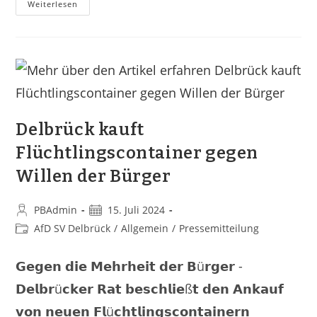
Weiterlesen
Delbrück kauft
Flüchtlingscontainer gegen
Willen der Bürger
PBAdmin
15. Juli 2024
AfD SV Delbrück
/
Allgemein
/
Pressemitteilung
𝗚𝗲𝗴𝗲𝗻 𝗱𝗶𝗲 𝗠𝗲𝗵𝗿𝗵𝗲𝗶𝘁 𝗱𝗲𝗿 𝗕ü𝗿𝗴𝗲𝗿 -
𝗗𝗲𝗹𝗯𝗿ü𝗰𝗸𝗲𝗿 𝗥𝗮𝘁 𝗯𝗲𝘀𝗰𝗵𝗹𝗶𝗲ß𝘁 𝗱𝗲𝗻 𝗔𝗻𝗸𝗮𝘂𝗳
𝘃𝗼𝗻 𝗻𝗲𝘂𝗲𝗻 𝗙𝗹ü𝗰𝗵𝘁𝗹𝗶𝗻𝗴𝘀𝗰𝗼𝗻𝘁𝗮𝗶𝗻𝗲𝗿𝗻