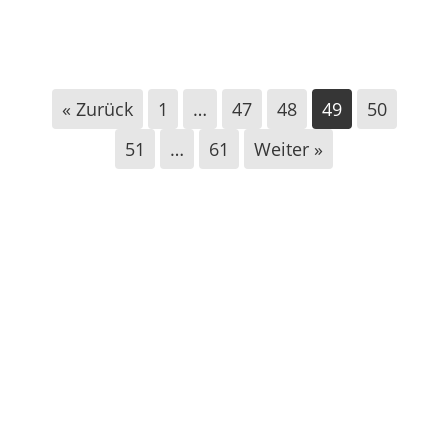
Demo am 24. Juli gegen Auftritt d.
Bundespräsidenten Steinmeier
« Zurück
1
…
47
48
49
50
51
…
61
Weiter »