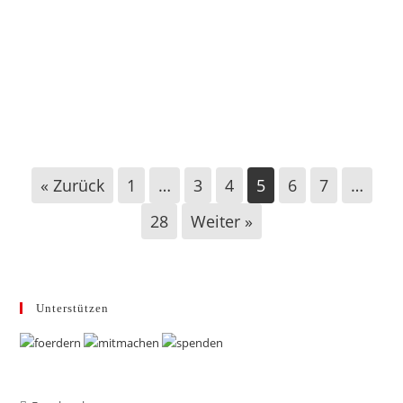
Büren: Antrag gegen Dauerbeflaggung mit
Ukraineflagge
« Zurück
1
…
3
4
5
6
7
…
28
Weiter »
Unterstützen