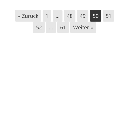
« Zurück
1
…
48
49
50
51
52
…
61
Weiter »